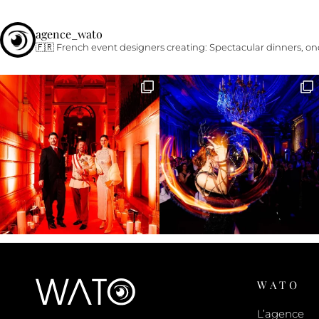
agence_wato
🇫🇷 French event designers creating:
Spectacular dinners, onc
WATO
L’agence