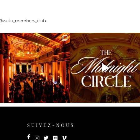
 @wato_members_club
SUIVEZ-NOUS