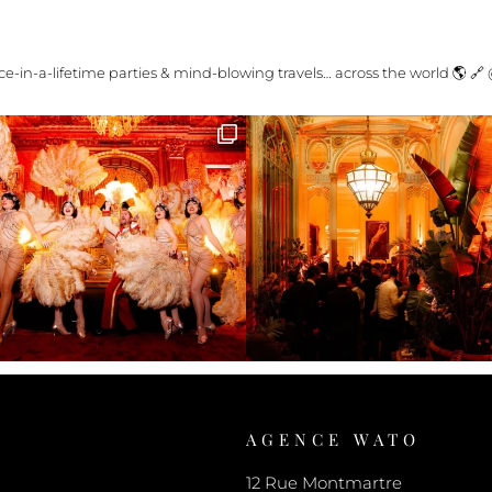
e-in-a-lifetime parties & mind-blowing travels… across the world 🌎
🔗
AGENCE WATO
12 Rue Montmartre