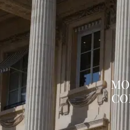
MO
CO