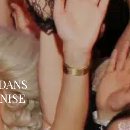
 DANS
NISE