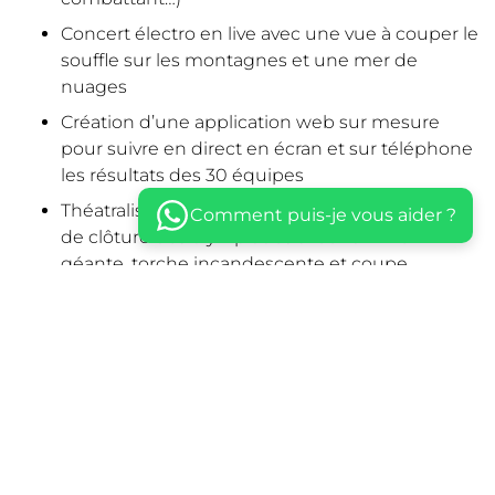
Concert électro en live avec une vue à couper le
souffle sur les montagnes et une mer de
nuages
Création d’une application web sur mesure
pour suivre en direct en écran et sur téléphone
les résultats des 30 équipes
Théatralisation des cérémonies d’ouverture et
Comment puis-je vous aider ?
de clôture des olympiades avec flamme
géante, torche incandescente et coupe
personnalisée en argent
Ascension vers l’un des plus beaux points de
vue de la station pour une nouvelle fête en
plein air avec vue sur le crépuscule
Spectaculaire descente en luge synchronisée
au son des cris de joie des 350 invités
Procession aux flambeaux dans toute la station