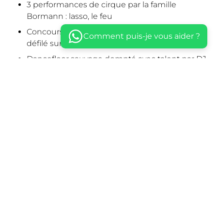
3 performances de cirque par la famille
Bormann : lasso, le feu
Concours du meilleur costume sous forme de
Comment puis-je vous aider ?
défilé sur la piste du cirque
Dancefloor sauvage dompté avec talent par DJ
Charles B
Ce projet vous a plu ? Retrouvez d’autres soirées
costumées spectaculaires :
Soirée thème Casse-
Noisette
, Soirée thème Spatial,
Soirée thème Jungle
.